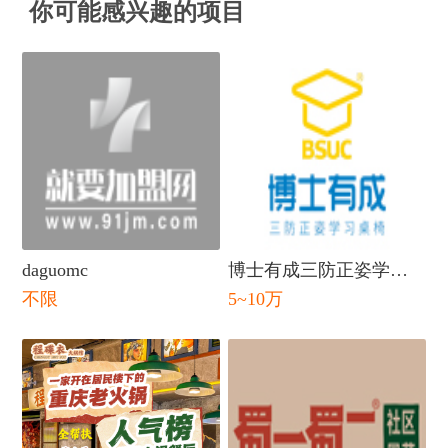
你可能感兴趣的项目
daguomc
博士有成三防正姿学习
不限
5~10万
桌
闭