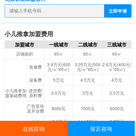
立即申请
小儿推拿加盟费用
加盟城市
一线城市
二线城市
三线城市
店铺面积
65㎡
65㎡
65㎡
3.9万元(600
3.25万元(500
2.6万元(400元/
装修费
元/㎡*65㎡)
元/㎡*65㎡)
㎡*65㎡)
设备费
5万元
4.5万元
4万元
小儿推拿加
进货费/
3.5万元
3万元
2.5万元
盟基础费用
原料费
广告宣传
8000元
7000元
6000元
及开业费
小计
13.2万元
11.45万元
9.7万元
在线咨询
留言咨询
9000元/月(4.6
8400元/月(4.3
7800元/月(4元/
店面租金