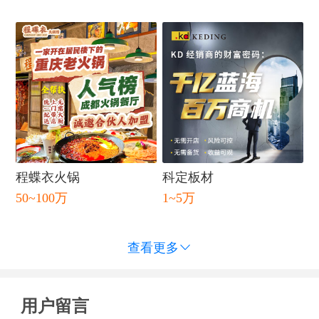
程蝶衣火锅
科定板材
50~100万
1~5万
查看更多

用户留言