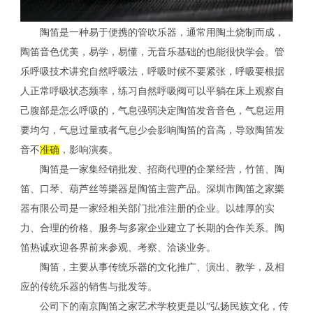
陶笛是一种易于便携的管吹乐器，通常用陶土烧制而成，
陶笛音色优美，易学，易懂，无音乐基础的也能很快学会。管
乐呼吸技术讲究自然呼吸法，呼吸时候不要紧张，呼吸要根据
人正常呼吸状态频率，练习自然呼吸阀可以平躺在床上观察自
己腹部是怎么呼吸的，气息强弱决定陶笛发音音色，气息运用
要均匀，气息过量或者气息少会影响陶笛的音高，导致陶笛发
音不
准确
，影响演奏。
陶笛是一家集经销批发、招商代理的企業经营，竹笛、陶
笛、口琴、葫芦丝等樂器是
陶笛
主营产品。深圳市陶笛之家樂
器有限公司是一家经相关部门批准注册的企业。以雄厚的实
力、合理的价格、服务与多家企业建立了长期的合作关系。
陶
笛
热诚欢迎各界前来参观、考察、洽谈业务。
陶笛，主要从事传统乐器的文化推广、演出、教学，及相
应的传统乐器的销售与批发等。
公司下的南京陶笛之家艺术学校更是以“弘扬民族文化，传