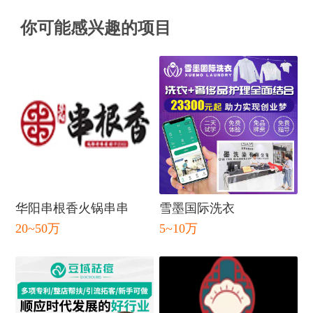
你可能感兴趣的项目
华阳串根香火锅串串
雪墨国际洗衣
20~50万
5~10万
闭