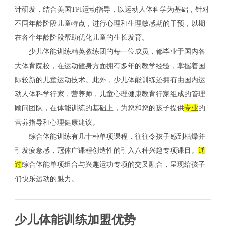
计研发，结合美国TPI运动指导，以运动人体科学为基础，针对
不同年龄阶段儿童特点，进行心理和生理敏感期的干预，以期
在各个年龄阶段帮助优化儿童的生长发育。
少儿体能训练精英教练团的每一位成员，都毕业于国内各
大体育院校，在运动健身方面拥有多年的教学经验，掌握着国
际较新的儿童运动技术。此外，少儿体能训练还拥有由国内运
动人体科学行家，营养师，儿童心理健康教育行家组成的管理
顾问团队，在体能训练的基础上，为您和您的孩子提供
专业
的
营养指导和心理健康建议。
综合体能训练有几十种单项课程，往往令孩子感到枯燥并
引发疲惫感，冠体广课程创造性的引入八种兴趣专项课目。
通
过
综合体能单项组合与兴趣运功专项的交叉融合，呈现给孩子
们快乐运动的魅力。
少儿体能训练加盟优势