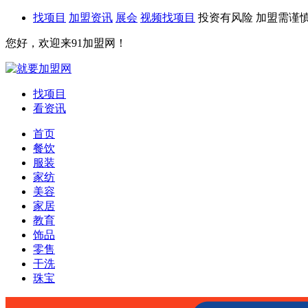
找项目
加盟资讯
展会
视频找项目
投资有风险 加盟需谨
您好，欢迎来91加盟网！
找项目
看资讯
首页
餐饮
服装
家纺
美容
家居
教育
饰品
零售
干洗
珠宝