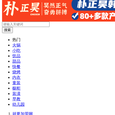
搜索
热门
火锅
小吃
饮品
甜品
快餐
烧烤
内衣
童装
橱柜
装潢
早教
幼儿园
就要加盟网