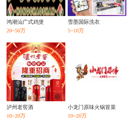
闭
鸿潮汕广式鸡煲
雪墨国际洗衣
20~50万
5~10万
泸州老窖酒
小龙门原味火锅冒菜
10~20万
10~20万