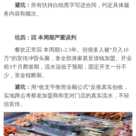
避坑：
所有扶持白纸黑字写进合同，约定具体服
务内容和频次。
坑四：回 本周期严重误判
餐饮正常回 本周期1-2.5年。但很多人被“月入10
万”的宣传冲昏头脑，拿全部身家甚至借钱加盟。开业
前3个月爬坡期，流水远低于预期，固定开支一分不
少，资金链断裂。
避坑：
用“收支平衡营业额公式”反推真实创收，
关
实地蹲点考察老加盟商和竞对门店的真实流水，不轻
信宣传。