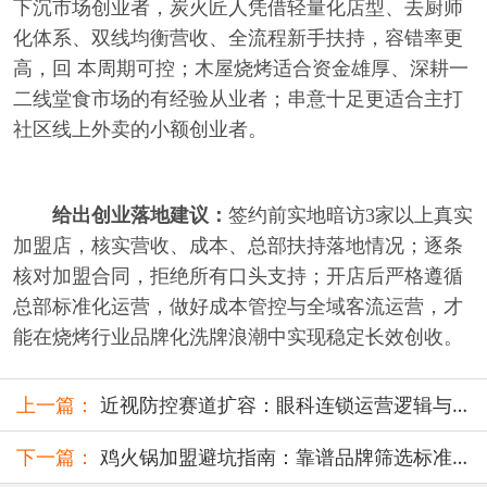
下沉市场创业者，炭火匠人凭借轻量化店型、去厨师
化体系、双线均衡营收、全流程新手扶持，容错率更
高，回 本周期可控；木屋烧烤适合资金雄厚、深耕一
二线堂食市场的有经验从业者；串意十足更适合主打
社区线上外卖的小额创业者。
给出创业落地建议：
签约前实地暗访3家以上真实
加盟店，核实营收、成本、总部扶持落地情况；逐条
核对加盟合同，拒绝所有口头支持；开店后严格遵循
总部标准化运营，做好成本管控与全域客流运营，才
能在烧烤行业品牌化洗牌浪潮中实现稳定长效创收。
上一篇：
近视防控赛道扩容：眼科连锁运营逻辑与
闭
模型拆解
下一篇：
鸡火锅加盟避坑指南：靠谱品牌筛选标准