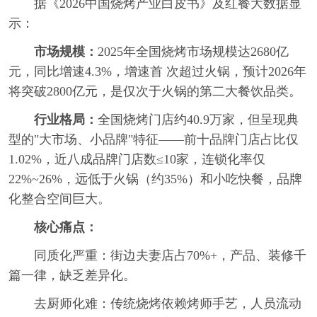
据《2026中国烧烤产业白皮书》及红餐大数据显
示：
市场规模：
2025年全国烧烤市场规模达2680亿
元，同比增速4.3%，增速首 次超过火锅，预计2026年
将突破2800亿元，是仅次于火锅的第二大餐饮品类。
行业格局：
全国烧烤门店约40.9万家，但呈现典
型的"大市场、小品牌"特征——前十品牌门店占比仅
1.02%，近八成品牌门店数≤10家，连锁化率仅
22%~26%，远低于火锅（约35%）和小吃快餐，品牌
化整合空间巨大。
核心痛点：
同质化严重：街边夫妻店占70%+，产品、装修千
篇一律，缺乏差异化。
去厨师化难：传统烧烤依赖烤师手艺，人员流动