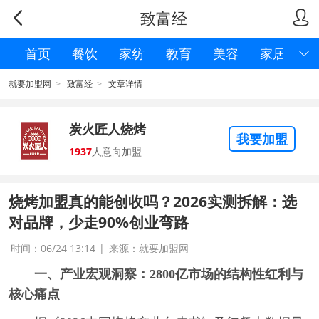
致富经


首页
餐饮
家纺
教育
美容
家居

就要加盟网
致富经
文章详情
>
>
炭火匠人烧烤
我要加盟
1937
人意向加盟
烧烤加盟真的能创收吗？2026实测拆解：选
对品牌，少走90%创业弯路
时间：06/24 13:14
|
来源：就要加盟网
一、产业宏观洞察：2800亿市场的结构性红利与
核心痛点