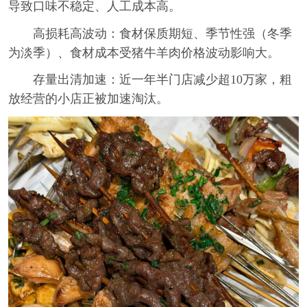
导致口味不稳定、人工成本高。
高损耗高波动：食材保质期短、季节性强（冬季
为淡季）、食材成本受猪牛羊肉价格波动影响大。
存量出清加速：近一年半门店减少超10万家，粗
放经营的小店正被加速淘汰。