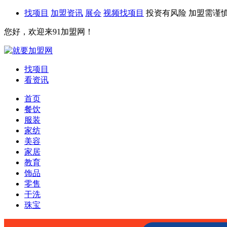
找项目
加盟资讯
展会
视频找项目
投资有风险 加盟需谨
您好，欢迎来91加盟网！
找项目
看资讯
首页
餐饮
服装
家纺
美容
家居
教育
饰品
零售
干洗
珠宝