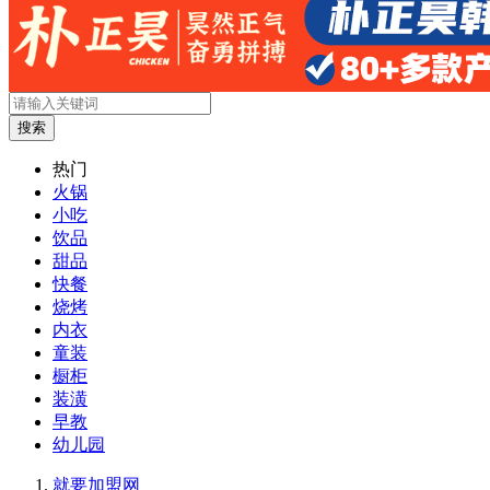
搜索
热门
火锅
小吃
饮品
甜品
快餐
烧烤
内衣
童装
橱柜
装潢
早教
幼儿园
就要加盟网