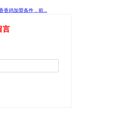
香香鸡加盟条件，前...
留言