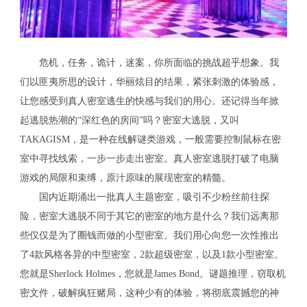
危机，任务，诡计，迷案，你所面临的挑战超乎想象。我
们以匪夷所思的设计，华丽炫目的结果，紧张刺激的体验感，
让您感受到真人密室逃生的快感与我们的用心。还记得当年掀
起逃脱热潮的“深红色的房间”吗？密室大逃脱，又叫
TAKAGISM，是一种在线解谜类游戏，一般需要控制鼠标在密
室中寻找线索，一步一步走出密室。真人密室逃脱打破了电脑
游戏的局限和束缚，原汁原味的展现密室的精髓。
国内近期涌出一批真人主题密室，吸引不少粉丝前往探
险，密室大逃脱不同于其它的密室的地方是什么？我们远离那
些仅仅是为了圈钱而做的小型密室。我们用心向您一次性推出
了4款风格各异的中型密室，2款超级密室，以及1款小型密室。
您就是Sherlock Holmes，您就是James Bond。谜题推理，窃取机
密文件，破解疯狂赌局，这种少有的体验，将彻底震撼您的神