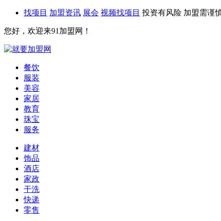
找项目
加盟资讯
展会
视频找项目
投资有风险 加盟需谨
您好，欢迎来91加盟网！
餐饮
服装
美容
家居
教育
珠宝
服务
建材
饰品
酒店
家政
干洗
快递
零售