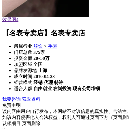
效果图4
【名表专卖店】名表专卖店
所属行业
服饰
>
手表
门店总数
375
家
投资金额
20~50万
加盟区域
全国
品牌发源地
上海
成立时间
2010-04-28
经营模式
经销 代理 特许
适合人群
自由创业 在岗投资 现有公司增项
我要咨询
索取资料
免责申明
该内容由用户自行发布，本网站不对该信息的真实性、合法性
如该内容侵害他人合法权益，权利人可通过页面下方《页面删
认领项目
页面删除