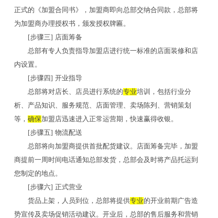
正式的《加盟合同书》，加盟商即向总部交纳合同款，总部将
为加盟商办理授权书，颁发授权牌匾。
[步骤三] 店面筹备
总部有专人负责指导加盟店进行统一标准的店面装修和店
内设置。
[步骤四] 开业指导
总部将对店长、店员进行系统的
专业
培训，包括行业分
析、产品知识、服务规范、店面管理、卖场陈列、营销策划
等，
确保
加盟店迅速进入正常运营期，快速赢得收银。
[步骤五] 物流配送
总部将向加盟商提供首批配货建议。店面筹备完毕，加盟
商提前一周时间电话通知总部发货，总部会及时将产品托运到
您制定的地点。
关
[步骤六] 正式营业
货品上架，人员到位，总部将提供
专业
的开业前期广告造
势宣传及卖场促销活动建议。开业后，总部的售后服务和营销