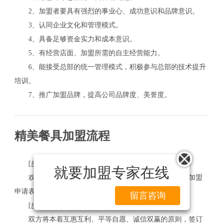
2、加盟者要具有强烈的事业心、成功意识和品牌意识。
3、认同企业文化和管理模式。
4、具备足够资金实力和成本意识。
5、有经营店面、加盟所需的自主经营能力。
6、能接受总部的统一管理模式，积极参与总部的技术提升
培训。
7、推广加盟品牌，提高公司品牌度、美誉度。
精美餐具加盟流程
[步骤一] 加盟申请
就要加盟专家在线
欢迎来电来函咨询，并到总部参观考察，有意者填写加盟
申请表递交给总部，经总部审核给予明确答复。
留言咨询
[步骤二] 签订合约
双方将本着互惠互利、平等自愿、诚信双赢的原则，签订