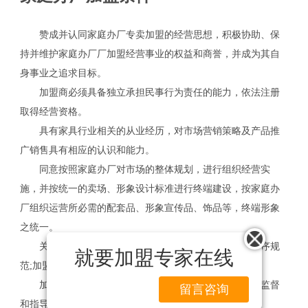
赞成并认同家庭办厂专卖加盟的经营思想，积极协助、保
持并维护家庭办厂厂加盟经营事业的权益和商誉，并成为其自
身事业之追求目标。
加盟商必须具备独立承担民事行为责任的能力，依法注册
取得经营资格。
具有家具行业相关的从业经历，对市场营销策略及产品推
广销售具有相应的认识和能力。
同意按照家庭办厂对市场的整体规划，进行组织经营实
施，并按统一的卖场、形象设计标准进行终端建设，按家庭办
厂组织运营所必需的配套品、形象宣传品、饰品等，终端形象
之统一。
关于开店业务、营销过程、售后服务、品牌形象的程序规
就要加盟专家在线
范;加盟者必须遵循家庭办厂厂制定的相关手册。
加盟者答应严格遵守合同条款，并接受我们的检查、监督
留言咨询
和指导。