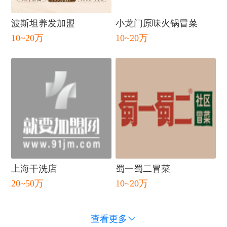
闭
波斯坦养发加盟
小龙门原味火锅冒菜
10~20万
10~20万
上海干洗店
蜀一蜀二冒菜
20~50万
10~20万
查看更多
