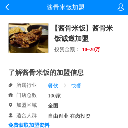


酱骨米饭加盟
【酱骨米饭】酱骨米
饭诚邀加盟
投资金额：
10~20万
了解酱骨米饭的加盟信息
所属行业

餐饮

快餐
门店总数

100家
加盟区域

全国
适合人群

自由创业 在岗投资
免费获取加盟资料