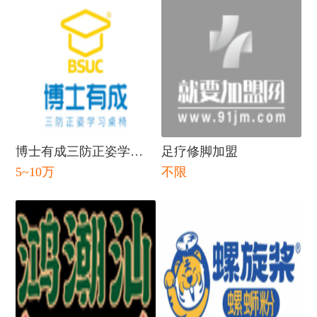
博士有成三防正姿学习
足疗修脚加盟
5~10万
不限
桌
闭