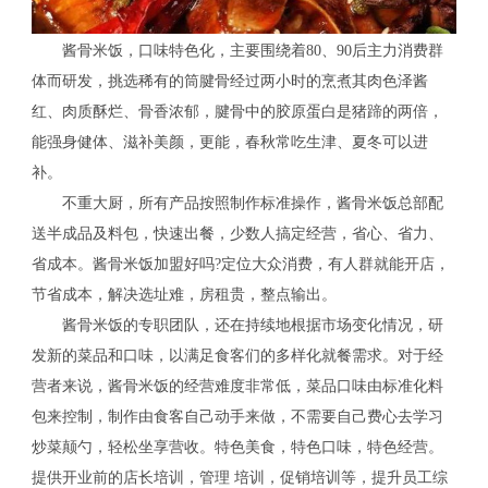
酱骨米饭，口味特色化，主要围绕着80、90后主力消费群
体而研发，挑选稀有的筒腱骨经过两小时的烹煮其肉色泽酱
红、肉质酥烂、骨香浓郁，腱骨中的胶原蛋白是猪蹄的两倍，
能强身健体、滋补美颜，更能，春秋常吃生津、夏冬可以进
补。
不重大厨，所有产品按照制作标准操作，酱骨米饭总部配
送半成品及料包，快速出餐，少数人搞定经营，省心、省力、
省成本。酱骨米饭加盟好吗?定位大众消费，有人群就能开店，
节省成本，解决选址难，房租贵，整点输出。
酱骨米饭的专职团队，还在持续地根据市场变化情况，研
发新的菜品和口味，以满足食客们的多样化就餐需求。对于经
营者来说，酱骨米饭的经营难度非常低，菜品口味由标准化料
包来控制，制作由食客自己动手来做，不需要自己费心去学习
炒菜颠勺，轻松坐享营收。特色美食，特色口味，特色经营。
提供开业前的店长培训，管理 培训，促销培训等，提升员工综