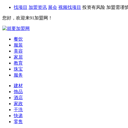
找项目
加盟资讯
展会
视频找项目
投资有风险 加盟需谨
您好，欢迎来91加盟网！
餐饮
服装
美容
家居
教育
珠宝
服务
建材
饰品
酒店
家政
干洗
快递
零售