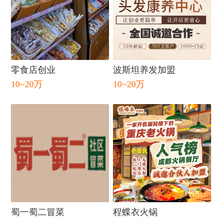
闭
零食店创业
波斯坦养发加盟
10~20万
10~20万
蜀一蜀二冒菜
程蝶衣火锅