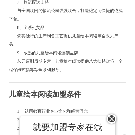
7、物流配送支持
与全国联网的物流公司强强联合，打造稳定而快捷的物流
平台。
8、全系列艾品
凭其独特的生产制备工艺提供儿童绘本阅读等全系列产
品。
9、成熟的儿童绘本阅读连锁品牌
从开店到后期专营，儿童绘本阅读提供八大扶持政策、全
程保姆式指导等全系列服务。
儿童绘本阅读加盟条件
1、 认同教育行业企业文化和经营理念
2、 热衷于服务行业，有较强的进取精神
就要加盟专家在线
3、 具有一定的经济实力和能力，能承担市场的能力