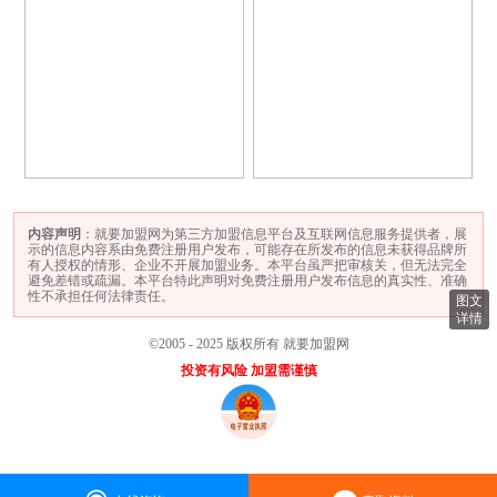
闭
内容声明
：就要加盟网为第三方加盟信息平台及互联网信息服务提供者，展
示的信息内容系由免费注册用户发布，可能存在所发布的信息未获得品牌所
有人授权的情形、企业不开展加盟业务。本平台虽严把审核关，但无法完全
避免差错或疏漏。本平台特此声明对免费注册用户发布信息的真实性、准确
性不承担任何法律责任。
图文
详情
©2005 - 2025 版权所有 就要加盟网
投资有风险 加盟需谨慎