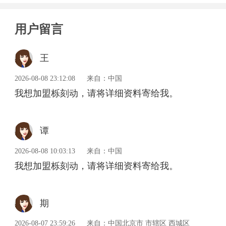
用户留言
王
2026-08-08 23:12:08
来自：中国
我想加盟栎刻动，请将详细资料寄给我。
谭
2026-08-08 10:03:13
来自：中国
我想加盟栎刻动，请将详细资料寄给我。
关
期
2026-08-07 23:59:26
来自：中国北京市 市辖区 西城区