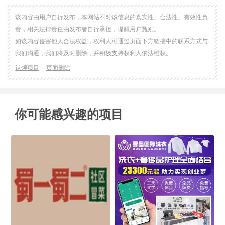
该内容由用户自行发布，本网站不对该信息的真实性、合法性、有效性负
责，相关法律责任由发布者自行承担，提醒用户甄别。
如该内容侵害他人合法权益，权利人可通过页面下方链接中的联系方式与
我们沟通，我们将及时删除，并积极支持权利人依法维权。
认领项目
页面删除
你可能感兴趣的项目