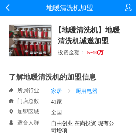


地暖清洗机加盟
【地暖清洗机】地暖
清洗机诚邀加盟
投资金额：
5~10万
了解地暖清洗机的加盟信息
所属行业

家居

厨用电器
门店总数

41家
加盟区域

全国
适合人群

自由创业 在岗投资 现有公
司增项