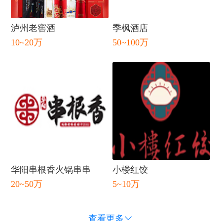
泸州老窖酒
季枫酒店
10~20万
50~100万
华阳串根香火锅串串
小楼红饺
20~50万
5~10万
查看更多
