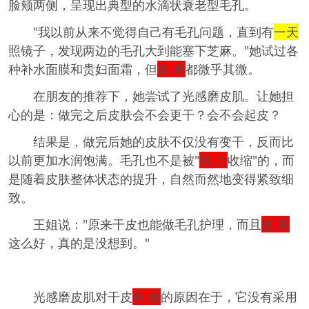
脸颊两侧，呈现出典型的水滴状衰老型毛孔。
"我以前从来不觉得自己有毛孔问题，直到有
一天
照镜子，发现两边的毛孔大到能塞下芝麻。"她试过各
种补水面膜和贵妇面霜，但
效.果
都微乎其微。
在朋友的推荐下，她尝试了光感磨皮肌。让她担
心的是：做完之后皮肤会不会更干？会不会起皮？
结果是，做完后她的皮肤不仅没有变干，反而比
以前更加水润饱满。毛孔也不是被"
强.力
收缩"的，而
是随着皮肤整体状态的提升，自然而然地变得紧致细
致。
王姐说："原来干皮也能做毛孔护理，而且
效.果
这么好，真的是没想到。"
光感磨皮肌对干皮
有.效
的原因在于，它没有采用