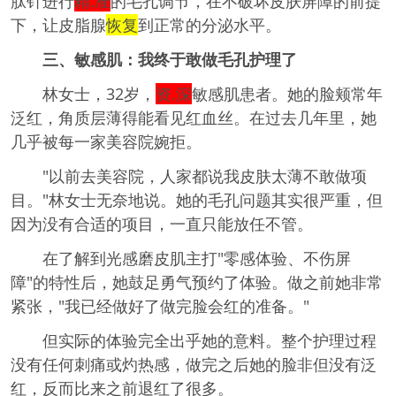
肽针进行
精.准
的毛孔调节，在不破坏皮肤屏障的前提
下，让皮脂腺
恢复
到正常的分泌水平。
三、敏感肌：我终于敢做毛孔护理了
林女士，32岁，
资.深
敏感肌患者。她的脸颊常年
泛红，角质层薄得能看见红血丝。在过去几年里，她
几乎被每一家美容院婉拒。
"以前去美容院，人家都说我皮肤太薄不敢做项
目。"林女士无奈地说。她的毛孔问题其实很严重，但
因为没有合适的项目，一直只能放任不管。
在了解到光感磨皮肌主打"零感体验、不伤屏
障"的特性后，她鼓足勇气预约了体验。做之前她非常
紧张，"我已经做好了做完脸会红的准备。"
但实际的体验完全出乎她的意料。整个护理过程
没有任何刺痛或灼热感，做完之后她的脸非但没有泛
红，反而比来之前退红了很多。