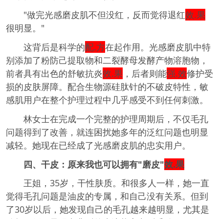
"做完光感磨皮肌不但没红，反而觉得退红
效.果
很明显。"
这背后是科学的
配.方
在起作用。光感磨皮肌中特
别添加了粉防己提取物和二裂酵母发酵产物溶胞物，
前者具有出色的舒敏抗炎
效.果
，后者则能
强.效
修护受
损的皮肤屏障。配合生物源硅肽针的不破皮特性，敏
感肌用户在整个护理过程中几乎感受不到任何刺激。
林女士在完成一个完整的护理周期后，不仅毛孔
问题得到了改善，就连困扰她多年的泛红问题也明显
减轻。她现在已经成了光感磨皮肌的忠实用户。
四、干皮：原来我也可以拥有"磨皮"
效.果
王姐，35岁，干性肤质。和很多人一样，她一直
觉得毛孔问题是油皮的专属，和自己没有关系。但到
了30岁以后，她发现自己的毛孔越来越明显，尤其是