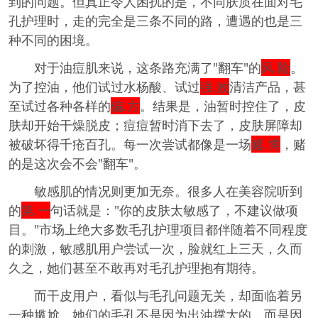
到的问题。但真正令人困扰的是，不同肤质在面对毛
孔护理时，走的完全是三条不同的路，遭遇的也是三
种不同的困境。
对于油痘肌来说，这条路充满了"翻车"的
风.险
。
为了控油，他们试过水杨酸、试过
强.效
清洁产品，甚
至试过各种各样的
偏.方
。结果是，油暂时控住了，皮
肤却开始干燥脱皮；痘痘暂时消下去了，皮肤屏障却
被破坏得千疮百孔。每一次尝试都像是一场
赌.博
，赌
的是这次会不会"翻车"。
敏感肌的情况则更加无奈。很多人在美容院听到
的
第.一
句话就是："你的皮肤太敏感了，不建议做项
目。"市场上绝大多数毛孔护理项目都伴随着不同程度
的刺激，敏感肌用户尝试一次，脸就红上三天，久而
久之，她们甚至不敢再对毛孔护理抱有期待。
而干皮用户，看似与毛孔问题无关，却面临着另
一种尴尬。她们的毛孔不是因为出油撑大的，而是因