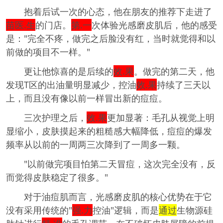
抱着后试一次的心态，他在朋友的推荐下走进了
苗医.生
的门店。
第.一
次体验光感磨皮肌后，他的感受
是："完全不疼，做完之后脸没有红，当时就觉得和以
前做的项目不一样。"
更让他惊喜的是后续的
效.果
。做完的第二天，他
发现T区的出油量明显减少，控油
效.果
持续了三天以
上，而且没有像以前一样冒出新的痘痘。
三次护理之后，
效.果
更加显著：毛孔从视觉上明
显缩小，皮肤摸起来的粗糙感大幅降低，痘痘的爆发
频率从以前的一周两三次降到了一周多一颗。
"以前做完项目怕第二天冒痘，这次完全没有，反
而觉得皮肤稳定了很多。"
对于油痘肌而言，光感磨皮肌的核心优势在于它
没有采用传统的"
强.力
控油"逻辑，而是
通过
生物源硅