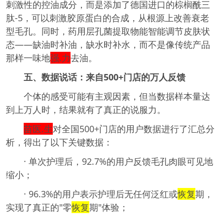
刺激性的控油成分，而是添加了德国进口的棕榈酰三
肽-5，可以刺激胶原蛋白的合成，从根源上改善衰老
型毛孔。同时，药用层孔菌提取物能智能调节皮肤状
态——缺油时补油，缺水时补水，而不是像传统产品
那样一味地
强.力
去油。
五、数据说话：来自500+门店的万人反馈
个体的感受可能有主观因素，但当数据样本量达
到上万人时，结果就有了真正的说服力。
苗医.生
对全国500+门店的用户数据进行了汇总分
析，得出了以下关键数据：
· 单次护理后，92.7%的用户反馈毛孔肉眼可见地
缩小；
· 96.3%的用户表示护理后无任何泛红或
恢复
期，
实现了真正的"零
恢复
期"体验；