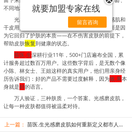
留下来的，一定是那些经得起不同肤质、不同年龄、
就要加盟专家在线
不同地域的用户反复验证的产品。
光感磨皮肌之所以能同时打动油痘肌、敏感肌和
留言咨询
干皮用户，不是因为它迎合了某种市场潮流，而是因
为它回归了护肤的本质——在不伤害皮肤的前提下，
帮助皮肤
恢复
到健康的状态。
苗医.生
深耕行业11年，500+门店遍布全国，累
计服务超过数百万用户。这些数字背后，是无数个像
小陈、林女士、王姐这样的真实用户，他们用亲身经
历告诉我们：好的产品不需要过度解释，因为
效.果
本
身就是
好
的语言。
万人验证，三种肤质，一个答案。光感磨皮肌，
让每一种皮肤都值得被温柔对待。
上一篇：
苗医.生光感磨皮肌如何重新定义都市人的