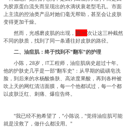
为胶原蛋白流失而呈现出的水滴状衰老型毛孔。市面
上主流的控油类产品对她们毫无帮助，甚至会让皮肤
变得更加干燥。
然而，光感磨皮肌的出现，
第.一
次让这三种截然
不同的肤质，找到了同一条通往好皮肤的路径。
二、油痘肌：终于找到不"翻车"的护理
小陈，28岁，IT工程师，油痘肌病史超过十年。
他的护肤史几乎是一部"翻车史"：从早期的硫磺皂洗
脸，到后来的水杨酸焕肤、高浓度果酸，再到各种被
吹上天的网红清洁面膜，每一个他都试过，每一个都
以皮肤泛红、刺痛、爆痘告终。
"我已经不抱希望了，"小陈说，"觉得油痘肌可能
就是没救了，做什么都没用。"