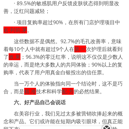
· 89.5%的敏感肌用户反馈皮肤状态得到明显改
善，泛红问题减轻；
· 项目复购率超过90%，在所有门店护理项目中
名.列前.茅
。
这些数据不是偶然。92.7%的毛孔改善率，意味
着每10个人中就有超过9个人在
第.一
次护理后就看到
了
效.果
；96.3%的零泛红率，说明这不仅仅是少数人
的幸运，而是绝大多数人的共同体验；90%以上的复
购率，代表了用户用真金白银投出的信任票。
当一万个人的体验指向同一个结论时，这不是巧
合，而是
精.准
技术和科学
配.方
的必然结果。
六、好产品自己会说话
在美容行业，我们见过太多被营销吹捧起来的概
念和产品。它们或许能在短期内吸引眼球，但真正能