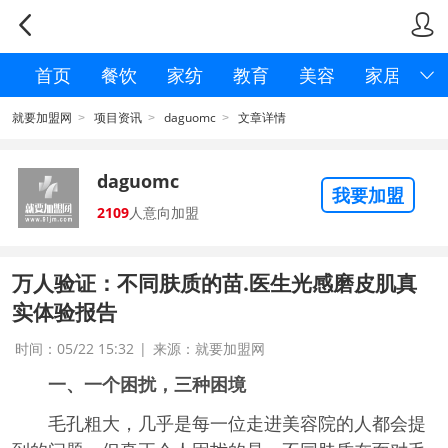


首页
餐饮
家纺
教育
美容
家居

就要加盟网
项目资讯
daguomc
文章详情
>
>
>
daguomc
我要加盟
2109
人意向加盟
万人验证：不同肤质的苗.医生光感磨皮肌真
实体验报告
时间：05/22 15:32
|
来源：就要加盟网
一、一个困扰，三种困境
毛孔粗大，几乎是每一位走进美容院的人都会提