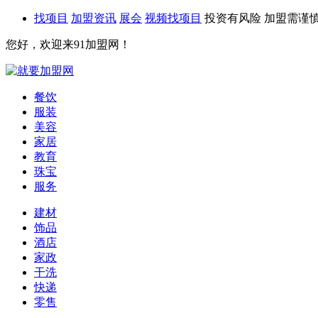
找项目
加盟资讯
展会
视频找项目
投资有风险 加盟需谨
您好，欢迎来91加盟网！
餐饮
服装
美容
家居
教育
珠宝
服务
建材
饰品
酒店
家政
干洗
快递
零售