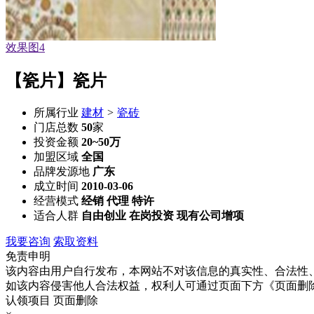
效果图1
【瓷片】瓷片
所属行业
建材
>
瓷砖
门店总数
50
家
投资金额
20~50万
加盟区域
全国
品牌发源地
广东
成立时间
2010-03-06
经营模式
经销 代理 特许
适合人群
自由创业 在岗投资 现有公司增项
我要咨询
索取资料
免责申明
该内容由用户自行发布，本网站不对该信息的真实性、合法性
如该内容侵害他人合法权益，权利人可通过页面下方《页面删
认领项目
页面删除